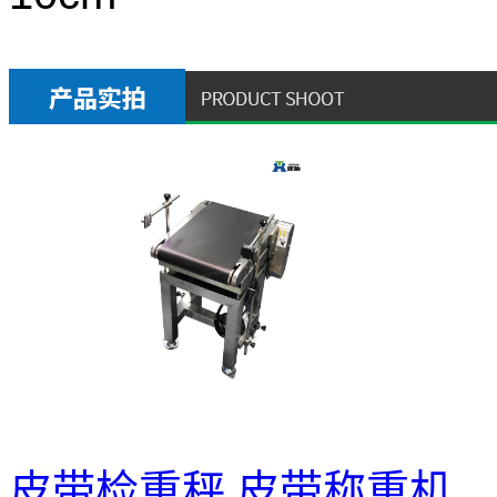
皮带检重秤
皮带称重机