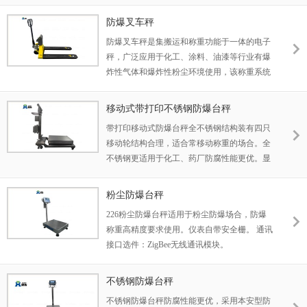
经常需要移动称量的场合。
防爆等级：Ex ia II BT5
防爆叉车秤
防爆类别：本质安全型(可选:隔爆型）
防爆叉车秤是集搬运和称重功能于一体的电子
秤，广泛应用于化工、涂料、油漆等行业有爆
炸性气体和爆炸性粉尘环境使用，该称重系统
由托盘车体、防爆称重传感器、防爆接线盒和
防爆称重仪表组成；具有可移动、操作简便、
移动式带打印不锈钢防爆台秤
快捷称量、稳定可靠等特点，大大减少工人劳
带打印移动式防爆台秤全不锈钢结构装有四只
动强度，提度工作效率。
移动轮结构合理，适合常移动称重的场合。全
不锈钢更适用于化工、药厂防腐性能更优。显
示分辨率可以达到十万分之一，具有高精度，
超强的抗干扰能力；秤体材材质有碳钢和不锈
粉尘防爆台秤
钢可选；专用于II区防爆环境。
226粉尘防爆台秤适用于粉尘防爆场合，防爆
称重高精度要求使用。仪表自带安全栅。 通讯
接口选件：ZigBee无线通讯模块。
不锈钢防爆台秤
不锈钢防爆台秤防腐性能更优，采用本安型防