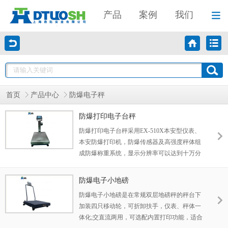
产品
案例
我们
首页
产品中心
防爆电子秤
防爆打印电子台秤
防爆打印电子台秤采用EX-510X本安型仪表、
本安防爆打印机，防爆传感器及高强度秤体组
成防爆称重系统，显示分辨率可以达到十万分
之一，具有高精度，超强的抗干扰能力；秤体
材材质有碳钢和不锈钢可选；专用于II区防爆
防爆电子小地磅
环境；防爆等级为：Ex d ia IIB T4 Gb Ex ia IIC
防爆电子小地磅是在常规双层地磅秤的秤台下
T4 Ga Ex ib IIC T3/T4 Gb,广泛用于石油、化
加装四只移动轮，可折卸扶手，仪表、秤体一
工、医药等有防爆要求的领域。
体化;交直流两用，可选配内置打印功能，适合