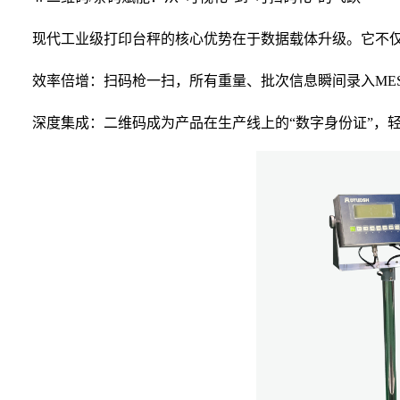
现代工业级打印台秤的核心优势在于数据载体升级。它不
效率倍增：扫码枪一扫，所有重量、批次信息瞬间录入MES或
深度集成：二维码成为产品在生产线上的“数字身份证”，