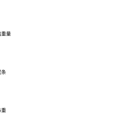
出重量
或条
与重