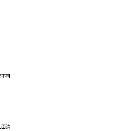
成不可
。
上面清