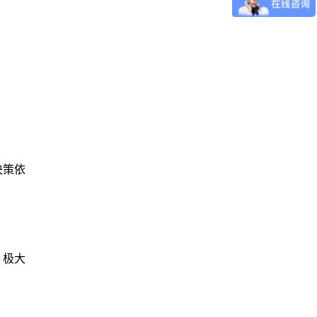
决策依
，极大