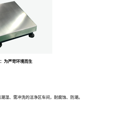
：为严苛环境而生
药等易潮湿、需冲洗的洁净区车间，耐腐蚀、防潮。