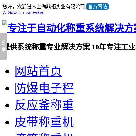
您好，欢迎进入上海鼎拓实业有限公司
官方网站
在线留言
|
网站地图
提供系统称重专业解决方案
10年专注工
全国咨询热线
网站首页
021-57676453
产品顾问蒋小姐
13641981733
防爆电子秤
反应釜称重
皮带称重机