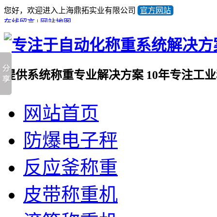
您好，欢迎进入上海鼎拓实业有限公司
官方网站
在线留言
|
网站地图
提供系统称重专业解决方案
10年专注工
全国咨询热线
网站首页
021-57676453
产品顾问蒋小姐
13641981733
防爆电子秤
反应釜称重
皮带称重机