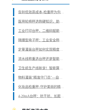
告别低效高成本-检重秤为包装行业提效降本
医用轮椅秤选购硬知识，助您做出专业选择
工业打印台秤，二维码赋能生产效率倍增
隔爆型电子秤：工业安全称重的核心防线
定量灌装台秤如何实现精度效率与成本的平衡
流水线称重选台秤还是智能设备?看完不踩坑!
卫生纸生产线新宠！智能算法助力质量把控
物料灌装"精准守门员"—自动化称重定量灌装
化妆品检重秤-守护美丽的精准卫士
4-20mA台秤：抗干扰、长距离传输，让工业称重告别数据波动