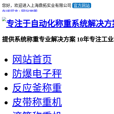
您好，欢迎进入上海鼎拓实业有限公司
官方网站
在线留言
|
网站地图
提供系统称重专业解决方案
10年专注工
全国咨询热线
网站首页
021-57676453
产品顾问蒋小姐
13641981733
防爆电子秤
反应釜称重
皮带称重机