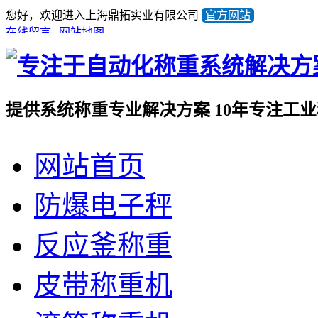
您好，欢迎进入上海鼎拓实业有限公司
官方网站
在线留言
|
网站地图
提供系统称重专业解决方案
10年专注工
全国咨询热线
网站首页
021-57676453
产品顾问蒋小姐
13641981733
防爆电子秤
反应釜称重
皮带称重机