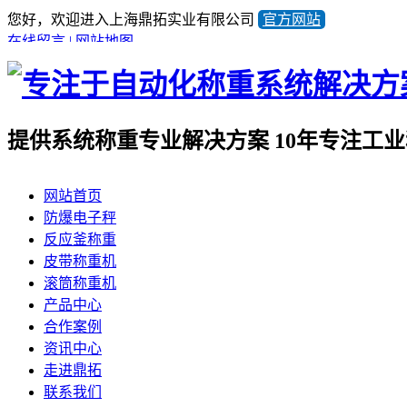
您好，欢迎进入上海鼎拓实业有限公司
官方网站
在线留言
|
网站地图
提供系统称重专业解决方案
10年专注工
全国咨询热线
网站首页
021-57676453
防爆电子秤
产品顾问蒋小姐
反应釜称重
13641981733
皮带称重机
滚筒称重机
产品中心
合作案例
资讯中心
走进鼎拓
联系我们