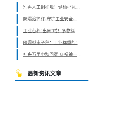
别再人工倒桶啦！倒桶秤凭五大优点，成工业生产的“香饽饽”
防爆滚筒秤-守护工业安全，提升生产效率
工业台秤“出圈”啦！多物料配料难题它是这样轻松搞定的
隔爆型电子秤：工业称重的“安全卫士”
神舟万里中秋回家-庆祝神十二返回地球
最新资讯文章