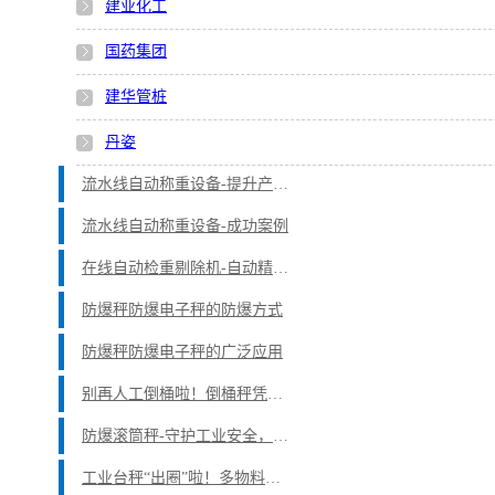
建业化工
国药集团
建华管桩
丹姿
流水线自动称重设备-提升产品合格率
流水线自动称重设备-成功案例
在线自动检重剔除机-自动精准计数与称重
防爆秤防爆电子秤的防爆方式
防爆秤防爆电子秤的广泛应用
别再人工倒桶啦！倒桶秤凭五大优点，成工业生产的“香饽饽”
防爆滚筒秤-守护工业安全，提升生产效率
工业台秤“出圈”啦！多物料配料难题它是这样轻松搞定的